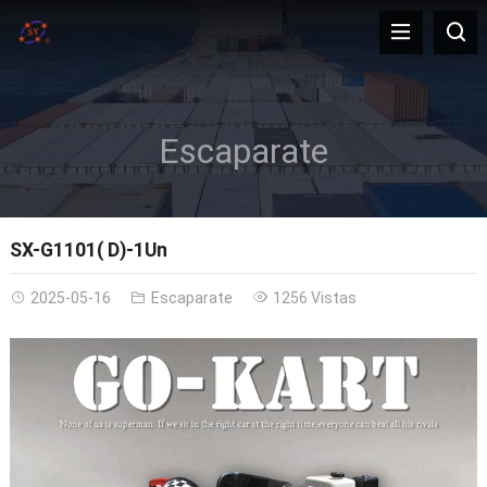
Escaparate
SX-G1101( D)-1Un
2025-05-16
Escaparate
1256 Vistas