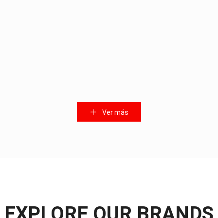
Ver más
SX-G1101( D9)-1Un
SX-G1101(D)-1Un
EXPLORE OUR BRANDS